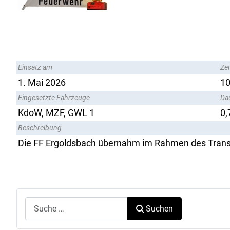
Einsatz am
Zei
1. Mai 2026
10
Eingesetzte Fahrzeuge
Da
KdoW, MZF, GWL 1
0,
Beschreibung
Die FF Ergoldsbach übernahm im Rahmen des Trans
Suchen
Suchen