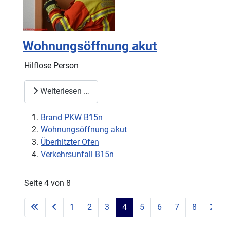
Wohnungsöffnung akut
Hilflose Person
Weiterlesen …
Brand PKW B15n
Wohnungsöffnung akut
Überhitzter Ofen
Verkehrsunfall B15n
Seite 4 von 8
1
2
3
4
5
6
7
8